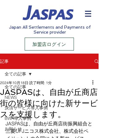
Japan All Settlements and Payments of
Service provider
加盟店ログイン
記事
全ての記事
2024年10月18日
読了時間: 1分
全ての記事
JASPASは、自由が丘商店
NEWS
街の皆様に向けた新サービ
決済サービス導入事例
スを支援します。
BWA導入事例
JASPASは、自由が丘商店街振興組合と
お知らせ
三菱UFJニコス株式会社、株式会社ペ