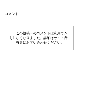
コメント
この投稿へのコメントは利用でき
JASPASは、ウクライナ
プライバシーマ
なくなりました。詳細はサイト所
避難民生活支援を応援し
ーク）取得のお
有者にお問い合わせください。
ています。
お問合せ