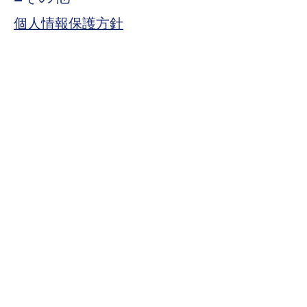
個人情報保護方針
お問合せ
個人情報の取扱いについて
当社は、JIS Q 15001:2023のA.7（A.6の
うち本人から直接書面によって取得する