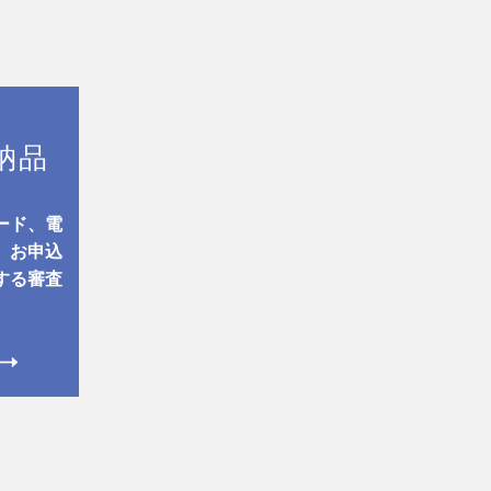
納品
ード、電
、お申込
する審査