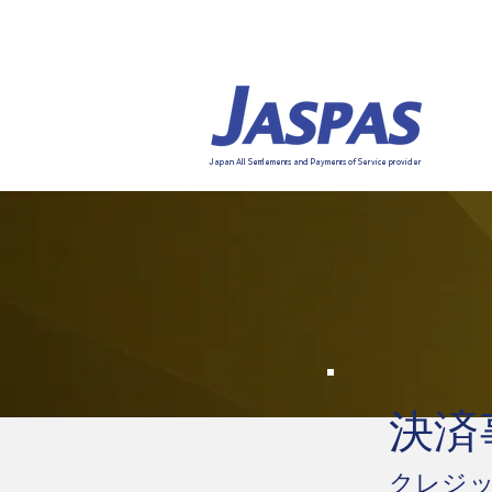
Japan All Settlements and Payments of Service provider
決済
クレジ