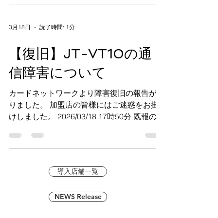
VT10）」のソフトウェア更新が予定されて
います。更新中は一時的に端末がご利用いた
だけない時間が発生します。 ■ 更新内容
WAON照会画面の変更（WAONポイントが
3月18日
読了時間: 1分
「WAON POINT」に統合され、残高照会・
履歴照会画面にポイント数が表示されなくな
【復旧】JT-VT10の通
ります。WAONポイントチャージ機能も廃
止） PIN入力補助シートの提供開始（目の不
信障害について
自由な方向けに、数字キーの表示位置を固定
できるシート。利用には別途購入が必要） ■
カードネットワークより障害復旧の報告があ
更新期間 任意更新：2026年6月24日（水）
りました。 加盟店の皆様にはご迷惑をお掛
AM0:00～ 順次配信 強制更新：2026年7月30
けしました。 2026/03/18 17時50分 既報の状
日（木）AM0:00～ 任意更新期間中は更新を
況について、以下のとおり回復し、正常にお
スキップできますが、強制更新期間に入ると
取り扱いいただけることを確認いたしまし
無操作のまま5分経過で自動的に更新が実行
た。 ■回復日時 2026年03月18日17時09分 ■
されます。ご都合の良いタイミングでの早め
原因 DNSサーバ障害 ※現時点で通信障害が
の更新を推奨します。 ■ 所要時間 約11分程
導入店舗一覧
発生している場合、一旦端末の電源を終了し
度（更新中は端末を利用できません） ■ 注
てから再度電源投入をお願いします。 （弊
意事項 更新中は絶対に電源を落とさないで
NEWS Release
社事例では再起動では復旧しない例も見受け