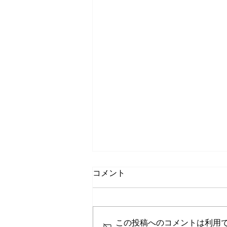
【復旧】JT-VT10の通信障
コメント
害について
カードネットワークより障害復旧
の報告がありました。 加盟店の
この投稿へのコメントは利用
皆様にはご迷惑をお掛けしまし