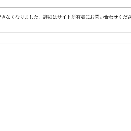
カードネットワークより障害復旧
の報告がありました。 加盟店の
できなくなりました。詳細はサイト所有者にお問い合わせくだ
皆様にはご迷惑をお掛けしまし
た。 2026/03/18 17時50分 既報の
状況について、以下のとおり回復
クレ
し、正常にお取り扱いいただける
ス機
ことを確認いたしました。 ■回復
能）
日時 2026年03月18日17時09分 ■
原因 DNSサーバ障害 ※現時点で
通信障害が発生している場合、一
お問合せ
旦端末の電源を終了してから再度
電源投入をお願いします。 （弊
社