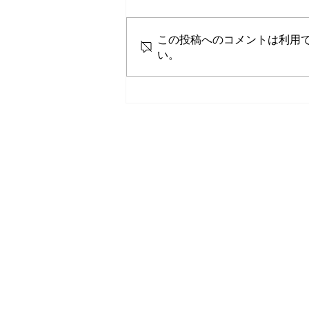
この投稿へのコメントは利用
い。
JT−VT10ご利用の皆さまへ